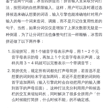
鉴于这两个问题，冰雪四拼提出：拼音输入宜采取分词打
法，按照词的自然界限输入。这样，用户可以及时通过选
择候选来确认想要的词语，输入引擎也能准确地针对用户
输入的每一个词来造词、调频，而不是只记住复用性差的
句子。当然，如果分词仅仅是增加了上屏次数那无疑是一
种倒退，为了让分词打法也像整句打法一样顺畅，冰雪四
拼还做了以下两件事：
压缩拼写，用 1 个辅音字母表示声母，用 1 ~ 2 个元
音字母表示韵母，再加上 1 个元音字母表示声调，这
样共用 3 ~ 4 码就可以完整表示一个带调音节；
简拼优先，规定所有词都先打声母简拼，若首选不是
想要的词则给末字追加两码，若还不是想要的词则给
首字追加两码（输入引擎此时会自动把用户的输入挪
到首字的声母后面）。这种打法充分利用用户和候选
栏的交互来缩短码长，同时解决了很多全拼用户「什
么时候能打简拼，什么时候不能」的不确定感。