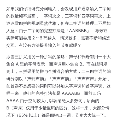
如果我们仔细研究分词输入，会发现用户通常输入二字词
的数量频率最高，一字词次之，三字词和四字词再次。上
述冰雪四拼的规则虽然优雅，但在二字词的处理上不尽如
人意：由于二字词的完整打法是「AABBBB」，导致它
实际可能会用 2 ~ 6 码输入，情况较多，需要不断和候选
交互。有没有办法提升输入的节奏感呢？
冰雪三拼采用另一种拼写的策略：声母和韵母都用一个大
集合 A 里的字母表示，而声调用小集合 B。而在组词规
则上，三拼采用简拼与全拼混合的方式，二三四字词的编
码分别以「声韵声韵」「声声声韵」「声声声声」开始，
如首选不是想要的词则可以补加末字声调和首字声调。这
样一来，他们的完整打法都是 AAAABB，而前四码
AAAA 由于空间较大可以容纳绝大多数词，后面的
B（声调）仅用于少量重码的区分。这样一来，大部分情
况下（95% 以上）都是四键出一词，节奏大大统一了。