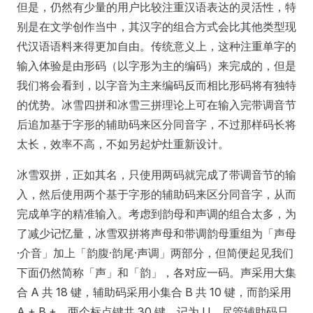
但是，仍然有少量的用户比较注重汉语表达的灵活性，特
别是在文学创作当中，其汉字的组合方式会比其他类型现
代汉语语料来得更加自由。传统意义上，这种注重单字的
输入体验是由形码（以字形为主的编码）来完成的，但是
我们将会看到，以字音为主来编码反而相比形码将有独特
的优势。冰雪四拼和冰雪三拼理论上可在输入完带调音节
后追加基于字形的辅助码来区分同音字，不过那样码长将
太长，效率不高，不如另起炉灶重新设计。
冰雪双拼，正如其名，只使用两码就完成了带调音节的输
入，然后使用两个基于字形的辅助码来区分同音字，从而
完成单字的精准输入。考虑到韵母和声调的组合太多，为
了减少记忆量，冰雪双拼将声母和带调韵母重组为「声母
·介音」加上「韵腹·韵尾·声调」两部分，但简便起见我们
下面仍然简称「声」和「韵」，各对应一码。声采用大集
合 A 共 18 键，辅助码采用小集合 B 共 10 键，而韵采用
A + B + ,. 两个标点键共 30 键，记为 U。尽管辅助码只