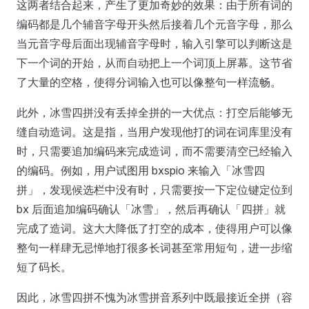
这两者结合起来，产生了更加奇妙的效果：由于所有词的
编码都是几个辅音字母开头然后接着几个元音字母，那么
当元音字母后面出现辅音字母时，输入引擎可以判断这是
下一个词的开始，从而自动把上一个词顶上屏幕。这节省
了大量的空格，使得分词输入也可以像整句一样流畅。
此外，冰雪四拼没有丢掉全拼的一大优点：打空后能够无
缝自动造词。这是指，当用户发现他打的词在词库里没有
时，只需要追加编码来完成造词，而不需要清空已经输入
的编码。例如，用户试图用 bxspio 来输入「冰雪四
拼」，发现候选栏中没有时，只需要按一下定位键定位到
bx 后面追加编码确认「冰雪」，然后再确认「四拼」就
完成了造词。这大大降低了打空的成本，使得用户可以像
整句一样肆无忌惮地打很多长词甚至常用短句，进一步缩
短了码长。
因此，冰雪四拼不愧为冰雪拼音系列中既最接近全拼（容